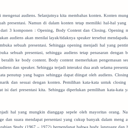
si mengenai audiens. Selanjutnya kita membahas konten. Konten mun
ah presentasi. Namun di dalam konten tetap memiliki hal-hal yang p
ri dari 3 komponen : Opening, Body Content dan Closing. Opening m
nakan audiens akan menilai layak/tidaknya speaker tersebut mendapatkan 
mbuka sebuah presentasi. Sehingga opening menjadi hal yang pentin
ka sebuah presentasi, sehingga audiens tetap penasaran dengan 
ta beralih ke body content. Body content memerlukan pengemasan se
 audiens dan speaker. Sehingga terjadi interaksi dua arah selama present
ata penutup yang bagus sehingga dapat diingat oleh audiens. Closin
arik dan sesuai dengan konten. Pemilihan kata-kata untuk closing 
t isi dari presentasi kita. Sehingga diperlukan pemilihan kata-kata
enjadi hal yang mungkin dianggap sepele oleh mayoritas orang. N
age dan suara mendapat persentasi yang cukup banyak dalam meng att
hrabian Study (1967 – 1972) berpendapat bahwa body language dan h