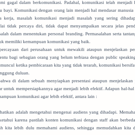
lami gagal dalam berkomunikasi. Padahal, komunikasi telah menjadi 
tu bayi. Komunikasi dengan orang lain menjadi hal mendasar manusia 
 kerja, masalah komunikasi menjadi masalah yang sering dihadap
lai tidak percaya diri, tidak dapat menyampaikan secara jelas pend
alah dalam menentukan personal branding. Permasalahan serta tantan
tuk memiliki kemampuan komunikasi yang baik.
percayaan dari perusahaan untuk mewakili ataupun menjelaskan pe
 Tentu bagi sebagian orang yang belum terbiasa dengan public speaki
muncul ketika pembicaraan kita yang tidak terarah, komunikasi bersifat
anggung duluan.
 bahwa di dalam sebuah menyiapkan presentasi ataupun menjelaskan p
 untuk mempersiapkannya agar menjadi lebih efektif. Adapun hal-hal 
mpuan komunikasi agar lebih efektif, antara lain :
rhatikan adalah mengetahui mengenai audiens yang dihadapi. Memaha
ketahui karena pastilah konten komunikasi dengan staff akan berbed
lah kita lebih dulu memahami audiens, sehingga memudahkan kita