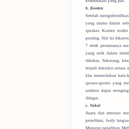
komunikasi yang pas.
b. Konten
Setelah mengidentifika
yang utama dalam sebu
speaker. Konten terdi
penting. Hal ini dikare
7 detik pertamanya me
yang unik dalam membu
dibahas. Sekarang, ki
terjadi interaksi antara
kita memerlukan kata-k
quotes-quotes yang men
audiens dapat menginga
diingat.
c. Vokal
Suara dan intonasi m
penelitian, body langu
Menurut penelitian Me