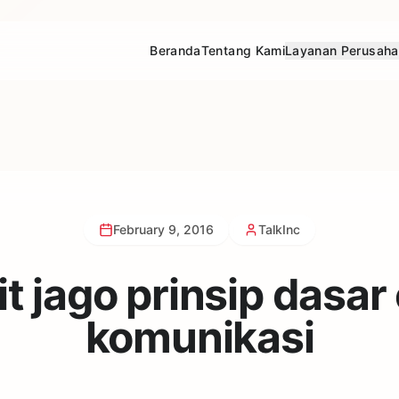
Beranda
Tentang Kami
Layanan Perusah
February 9, 2016
TalkInc
t jago prinsip dasar 
komunikasi