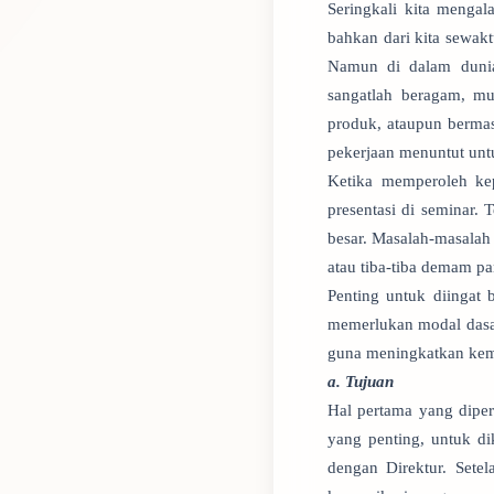
Seringkali kita menga
bahkan dari kita sewak
Namun di dalam dunia
sangatlah beragam, mu
produk, ataupun bermas
pekerjaan menuntut un
Ketika memperoleh ke
presentasi di seminar.
besar. Masalah-masalah 
atau tiba-tiba demam p
Penting untuk diingat
memerlukan modal dasar
guna meningkatkan kema
a. Tujuan
Hal pertama yang dipe
yang penting, untuk di
dengan Direktur. Sete