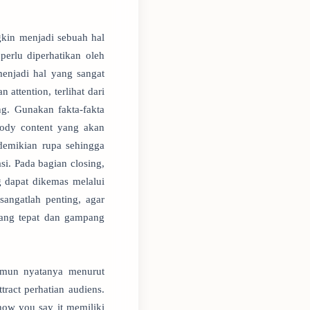
gkin menjadi sebuah hal
erlu diperhatikan oleh
enjadi hal yang sangat
attention, terlihat dari
g. Gunakan fakta-fakta
body content yang akan
demikian rupa sehingga
asi. Pada bagian closing,
g dapat dikemas melalui
sangatlah penting, agar
 yang tepat dan gampang
amun nyatanya menurut
ract perhatian audiens.
ow you say it memiliki