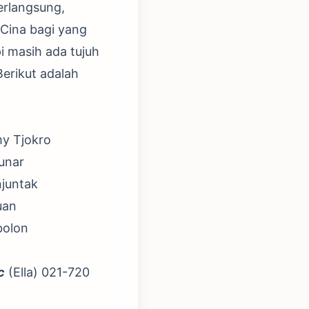
erlangsung,
 Cina bagi yang
i masih ada tujuh
Berikut adalah
my Tjokro
unar
njuntak
uan
bolon
c
(Ella) 021-720