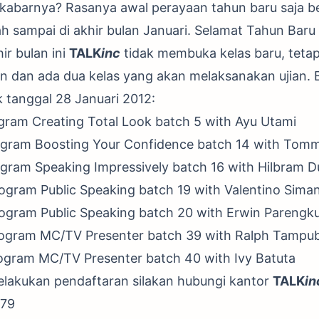
 kabarnya? Rasanya awal perayaan tahun baru saja b
ah sampai di akhir bulan Januari. Selamat Tahun Baru
ir bulan ini
TALK
inc
tidak membuka kelas baru, tetap
an dan ada dua kelas yang akan melaksanakan ujian. 
k tanggal 28 Januari 2012:
gram Creating Total Look batch 5 with Ayu Utami
ogram Boosting Your Confidence batch 14 with Tom
ogram Speaking Impressively batch 16 with Hilbram D
rogram Public Speaking batch 19 with Valentino Sima
Program Public Speaking batch 20 with Erwin Parengk
Program MC/TV Presenter batch 39 with Ralph Tampu
rogram MC/TV Presenter batch 40 with Ivy Batuta
elakukan pendaftaran silakan hubungi kantor
TALK
in
779