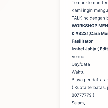
Teman-teman terk
Kami ingin meng
TALKinc dengan
WORKSHOP MENCI
& #8221;Cara Men
Fasilitator : 
Izabel Jahja ( Edi
Venue : TALKin
Day/date : Sa
Waktu : 10
Biaya pendaftara
( Kuota terbatas,
80777779 )
Salam,