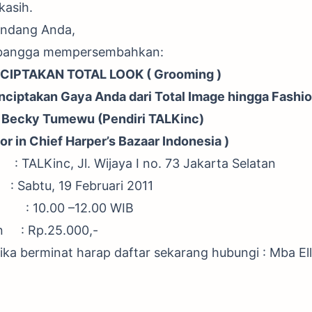
asih.
undang Anda,
 bangga mempersembahkan:
PTAKAN TOTAL LOOK ( Grooming )
ciptakan Gaya Anda dari Total Image hingga Fashio
Becky Tumewu (Pendiri TALKinc)
tor in Chief Harper’s Bazaar Indonesia )
c, Jl. Wijaya I no. 73 Jakarta Selatan
btu, 19 Februari 2011
.00 –12.00 WIB
n : Rp.25.000,-
 jika berminat harap daftar sekarang hubungi : Mba El