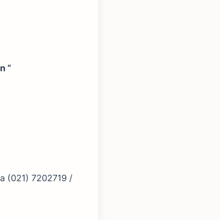
n “
la (021) 7202719 /