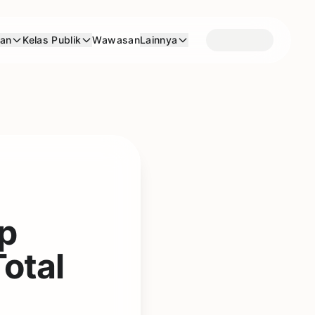
aan
Kelas Publik
Wawasan
Lainnya
p
otal