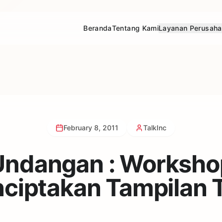
Beranda
Tentang Kami
Layanan Perusah
February 8, 2011
TalkInc
Undangan : Worksho
ciptakan Tampilan T