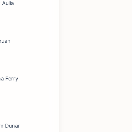
 Aulia
kuan
a Ferry
am Dunar