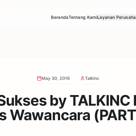
Beranda
Tentang Kami
Layanan Perusah
May 30, 2016
TalkInc
 Sukses by TALKINC 
s Wawancara (PART