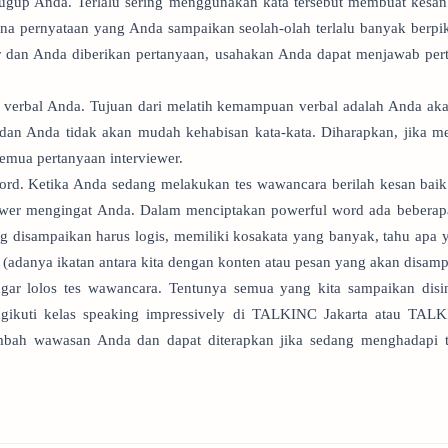
gup Anda. Terlalu sering menggunakan kata tersebut membuat kesan 
na pernyataan yang Anda sampaikan seolah-olah terlalu banyak berpikir
r dan Anda diberikan pertanyaan, usahakan Anda dapat menjawab pert
 verbal Anda. Tujuan dari melatih kemampuan verbal adalah Anda a
k dan Anda tidak akan mudah kehabisan kata-kata. Diharapkan, jika 
mua pertanyaan interviewer.
ord. Ketika Anda sedang melakukan tes wawancara berilah kesan baik
ewer mengingat Anda. Dalam menciptakan powerful word ada bebera
ang disampaikan harus logis, memiliki kosakata yang banyak, tahu apa 
adanya ikatan antara kita dengan konten atau pesan yang akan disamp
agar lolos tes wawancara. Tentunya semua yang kita sampaikan disini
ikuti kelas speaking impressively di TALKINC Jakarta atau TAL
ambah wawasan Anda dan dapat diterapkan jika sedang menghadapi