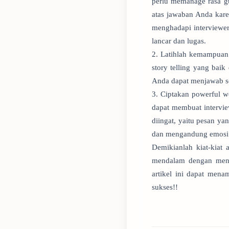
perlu memanage rasa gu
atas jawaban Anda kare
menghadapi interviewe
lancar dan lugas.
2. Latihlah kemampuan
story telling yang bai
Anda dapat menjawab se
3. Ciptakan powerful w
dapat membuat intervi
diingat, yaitu pesan y
dan mengandung emosi (
Demikianlah kiat-kiat 
mendalam dengan meng
artikel ini dapat men
sukses!!