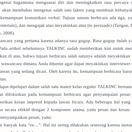
genai bagaimana menguasai diri dan meningkatkan rasa percaya di
ta akan membahas mengenai salah satu faktor yang membuat kebanyak
i kemampuan komunikasi verbal. Tujuan umum berbicara ada tiga, ya
entertain), dan mengajak atau meyakinkan atau (to persuade) (Tarigan, 
, 2008).
wancara yang pertama karena adanya rasa gugup. Rasa gugup itulah y
a. Pada artikel sebelumnya TALKINC sudah memberikan kiat untuk men
tkan di atas, bahwa tujuan berbicara salah satunya adalah meyakinkan
s wawancara dimana Anda dituntut agar dapat meyakinkan interviewer s
awan yang sedang dicari. Oleh karena itu, kemampuan berbicara harus 
tan.
pat dipelajari dalam salah satu materi kelas reguler TALKINC bernam
ut difokuskan pada kemampuan berbicara agar penyampaian pesan 
erikan kesan impresif kepada lawan bicara. Ada beberapa hal yang 
an secara efektif dengan 2 komponen utama, yaitu pesan dan kesan.
 menyampaikan pesan, yaitu:
n banyak kata “ee…”. Hal ini sering dilakukan seseorag karena mer