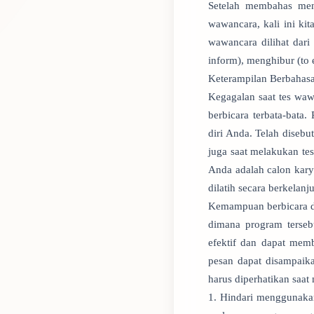
Setelah membahas men
wawancara, kali ini ki
wawancara dilihat dar
inform), menghibur (to 
Keterampilan Berbahasa
Kegagalan saat tes wa
berbicara terbata-bat
diri Anda. Telah disebu
juga saat melakukan te
Anda adalah calon kary
dilatih secara berkelanju
Kemampuan berbicara da
dimana program terseb
efektif dan dapat memb
pesan dapat disampaik
harus diperhatikan saat
1. Hindari menggunaka