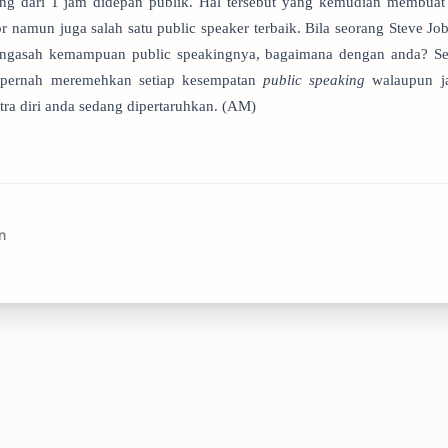
ang dari 1 jam didepan publik. Hal tersebut yang kemudian membuat 
or namun juga salah satu public speaker terbaik. Bila seorang Steve Jo
engasah kemampuan public speakingnya, bagaimana dengan anda? S
 pernah meremehkan setiap kesempatan
public speaking
walaupun j
tra diri anda sedang dipertaruhkan. (AM)
n