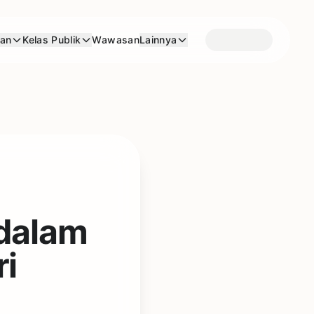
aan
Kelas Publik
Wawasan
Lainnya
 dalam
ri