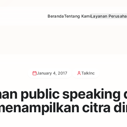
Beranda
Tentang Kami
Layanan Perusah
January 4, 2017
TalkInc
an public speaking
enampilkan citra di