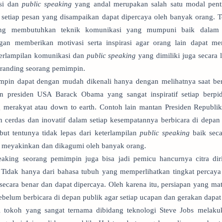
si dan
public speaking
yang andal merupakan salah satu modal penti
setiap pesan yang disampaikan dapat dipercaya oleh banyak orang. 
ng membutuhkan teknik komunikasi yang mumpuni baik dalam
ngan memberikan motivasi serta inspirasi agar orang lain dapat me
terlampilan komunikasi dan
public speaking
yang dimiliki juga secara
l branding seorang pemimpin.
impin dapat dengan mudah dikenali hanya dengan melihatnya saat ber
n presiden USA Barack Obama yang sangat inspiratif setiap berp
merakyat atau down to earth. Contoh lain mantan Presiden Republik
cerdas dan inovatif dalam setiap kesempatannya berbicara di depan
ebut tentunya tidak lepas dari keterlampilan
public speaking
baik seca
 meyakinkan dan dikagumi oleh banyak orang.
king seorang pemimpin juga bisa jadi pemicu hancurnya citra di
 Tidak hanya dari bahasa tubuh yang memperlihatkan tingkat percaya 
ecara benar dan dapat dipercaya. Oleh karena itu, persiapan yang mat
sebelum berbicara di depan publik agar setiap ucapan dan gerakan dapat
 tokoh yang sangat ternama dibidang teknologi Steve Jobs melakuka