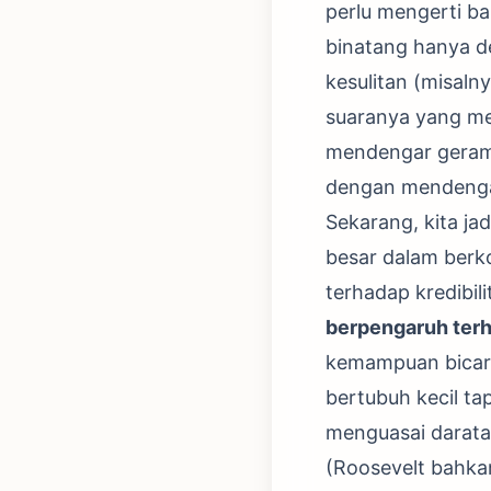
perlu mengerti b
binatang hanya d
kesulitan (misal
suaranya yang me
mendengar gerama
dengan mendengar
Sekarang, kita ja
besar dalam berk
terhadap kredibi
berpengaruh terh
kemampuan bicar
bertubuh kecil t
menguasai daratan
(Roosevelt bahk