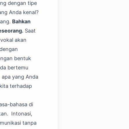
ang dengan tipe
ang Anda kenal?
rang.
Bahkan
seseorang.
Saat
 vokal akan
 dengan
dengan bentuk
nda bertemu
n apa yang Anda
kita terhadap
hasa-bahasa di
kan. Intonasi,
munikasi tanpa