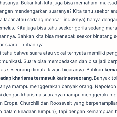
ahasanya. Bukankah kita juga bisa memahami maksud
engan mendengarkan suaranya? Kita tahu seekor an
nya lapar atau sedang mencari induknya) hanya deng
melas. Kita juga bisa tahu seekor gorila sedang ma
nnya. Bahkan kita bisa menebak seekor binatang s
 suara rintihannya.
di tahu bahwa suara atau vokal ternyata memiliki pe
omunikasi. Suara bisa membedakan dan bisa jadi be
litas seseorang dimata lawan bicaranya. Bahkan
kema
adap kharisma termasuk karir seseorang.
Banyak to
anya mampu menggerakan banyak orang. Napoleon
api dengan kharisma suaranya mampu menggerakan 
 Eropa. Churchill dan Roosevelt yang berpenampilan
an dalam keadaan lumpuh), tapi dengan kemampuan