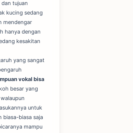
 dan tujuan
ak kucing sedang
an mendengar
rah hanya dengan
edang kesakitan
ngaruh yang sangat
rpengaruh
mpuan vokal bisa
koh besar yang
 walaupun
pasukannya untuk
 biasa-biasa saja
 bicaranya mampu