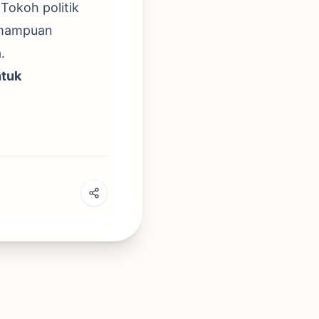
okoh politik
kemampuan
.
ntuk