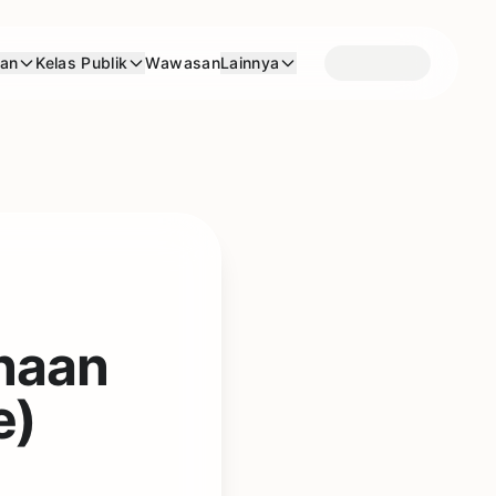
aan
Kelas Publik
Wawasan
Lainnya
naan
e)