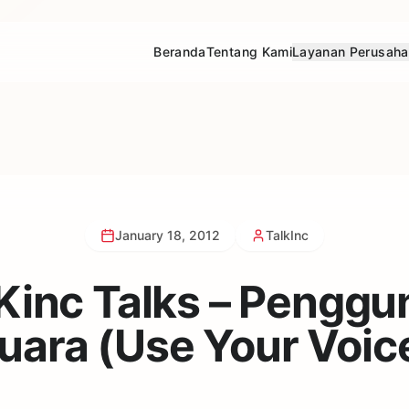
Beranda
Tentang Kami
Layanan Perusah
January 18, 2012
TalkInc
Kinc Talks – Penggu
uara (Use Your Voic