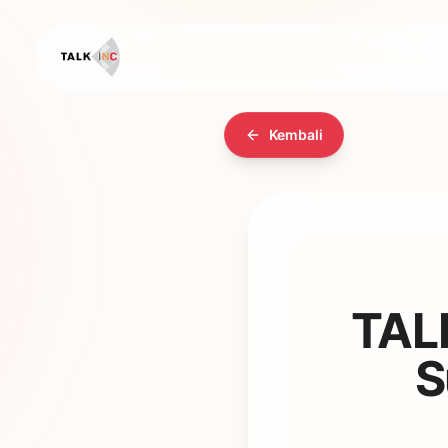
Kembali
TAL
S