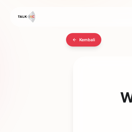
Kembali
W