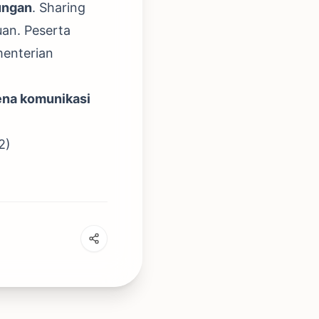
ungan
. Sharing
an. Peserta
menterian
ena komunikasi
2)