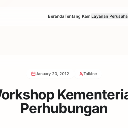
Beranda
Tentang Kami
Layanan Perusah
January 20, 2012
TalkInc
orkshop Kementeri
Perhubungan